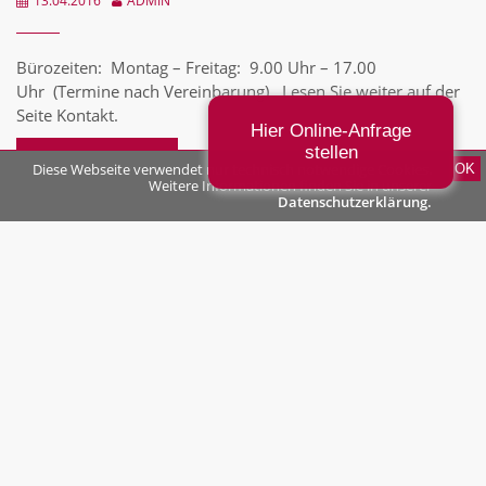
13.04.2016
ADMIN
Bürozeiten: Montag – Freitag: 9.00 Uhr – 17.00
Uhr (Termine nach Vereinbarung) Lesen Sie weiter auf der
Seite Kontakt.
Hier Online-Anfrage
stellen
Read More >>
Diese Webseite verwendet nur technisch notwendige Cookies.
OK
Weitere Informationen finden Sie in unserer
Datenschutzerklärung.
Von Anwälten für Anwälte:
Terminsvertreter
12.04.2016
ADMIN
Terminsvertretung: Thoms & Hugl Rechtsanwälte vertreten
Sie und Ihre Mandanten – auch kurzfristig – in
Untervollmacht als Terminsvertreter / Korrespondenzanwalt
/ Verkehrsanwalt an Gerichten der Region: Lesen Sie weiter
auf der Seite Terminsvertreter.