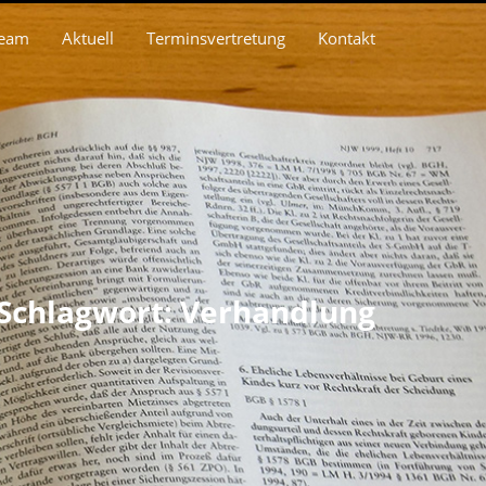
eam
Aktuell
Terminsvertretung
Kontakt
Schlagwort: Verhandlung